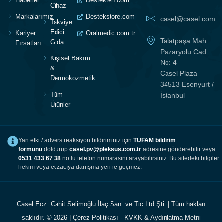
Haberler
Destekten.com
Cihaz
Markalarımız
Destekstore.com
casel@casel.com
Takviye
Edici
Kariyer
Oralmedic.com.tr
Talatpaşa Mah.
Gıda
Fırsatları
Pazaryolu Cad.
Kişisel Bakım
No: 4
&
Casel Plaza
Dermokozmetik
34513 Esenyurt /
Tüm
İstanbul
Ürünler
Yan etki / advers reaksiyon bildiriminiz için
TÜFAM bildirim
formunu
doldurup
casel.pv@pleksus.com.tr
adresine gönderebilir veya
0531 433 67 38
no’lu telefon numarasını arayabilirsiniz. Bu sitedeki bilgiler
hekim veya eczacıya danışma yerine geçmez.
Casel Ecz. Cahit Selimoğlu İlaç San. ve Tic.Ltd.Şti. | Tüm hakları
saklıdır. © 2026 |
Çerez Politikası
-
KVKK & Aydınlatma Metni