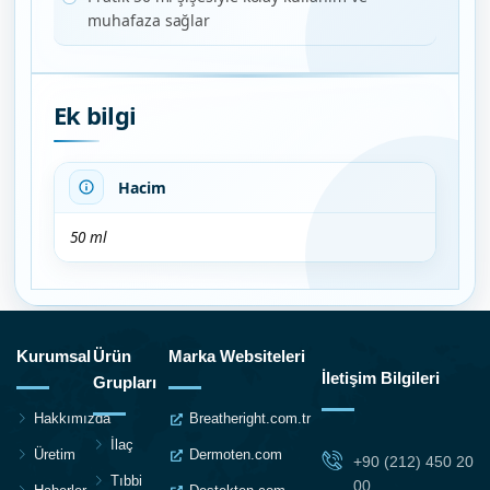
muhafaza sağlar
Ek bilgi
Hacim
50 ml
Kurumsal
Ürün
Marka Websiteleri
İletişim Bilgileri
Grupları
Hakkımızda
Breatheright.com.tr
İlaç
Üretim
Dermoten.com
+90 (212) 450 20
Tıbbi
00