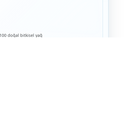
100 doğal bitkisel yağ
nıma uygun formül
örünüm kazandırır
sel destek sunar