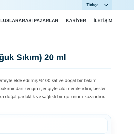
Türkçe
English
LUSLARARASI PAZARLAR
KARIYER
İLETIŞIM
ğuk Sıkım) 20 ml
emiyle elde edilmiş %100 saf ve doğal bir bakım
 bakımından zengin içeriğiyle cildi nemlendirir, besler
ara doğal parlaklık ve sağlıklı bir görünüm kazandırır.