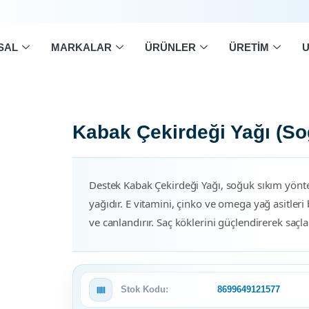
SAL
MARKALAR
ÜRÜNLER
ÜRETIM
U
Kabak Çekirdeği Yağı (So
Destek Kabak Çekirdeği Yağı, soğuk sıkım yönt
yağıdır. E vitamini, çinko ve omega yağ asitleri
ve canlandırır. Saç köklerini güçlendirerek saçl
Stok Kodu:
8699649121577