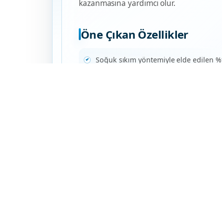
kazanmasına yardımcı olur.
Öne Çıkan Özellikler
Soğuk sıkım yöntemiyle elde edilen %
Cilt ve saç bakımı için haricen kulla
Cildi besleyerek doğal ve canlı bir g
Kişisel bakım rutinleri için ideal bitki
Ek bilgi