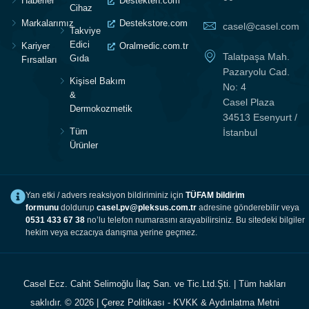
Haberler
Destekten.com
Cihaz
Markalarımız
Destekstore.com
casel@casel.com
Takviye
Edici
Kariyer
Oralmedic.com.tr
Talatpaşa Mah.
Gıda
Fırsatları
Pazaryolu Cad.
Kişisel Bakım
No: 4
&
Casel Plaza
Dermokozmetik
34513 Esenyurt /
Tüm
İstanbul
Ürünler
Yan etki / advers reaksiyon bildiriminiz için
TÜFAM bildirim
formunu
doldurup
casel.pv@pleksus.com.tr
adresine gönderebilir veya
0531 433 67 38
no’lu telefon numarasını arayabilirsiniz. Bu sitedeki bilgiler
hekim veya eczacıya danışma yerine geçmez.
Casel Ecz. Cahit Selimoğlu İlaç San. ve Tic.Ltd.Şti. | Tüm hakları
saklıdır. © 2026 |
Çerez Politikası
-
KVKK & Aydınlatma Metni