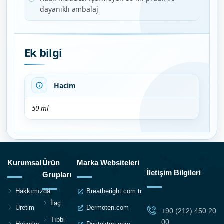
dayanıklı ambalaj
Ek bilgi
Hacim
50 ml
Kurumsal
Ürün
Marka Websiteleri
İletişim Bilgileri
Grupları
Hakkımızda
Breatheright.com.tr
İlaç
Üretim
Dermoten.com
+90 (212) 450 20
Tıbbi
00