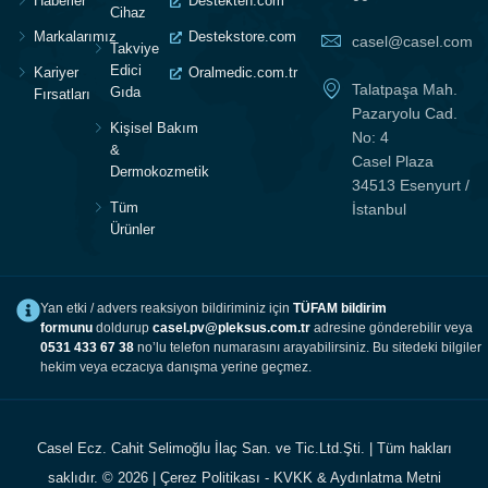
Haberler
Destekten.com
Cihaz
Markalarımız
Destekstore.com
casel@casel.com
Takviye
Edici
Kariyer
Oralmedic.com.tr
Talatpaşa Mah.
Gıda
Fırsatları
Pazaryolu Cad.
Kişisel Bakım
No: 4
&
Casel Plaza
Dermokozmetik
34513 Esenyurt /
Tüm
İstanbul
Ürünler
Yan etki / advers reaksiyon bildiriminiz için
TÜFAM bildirim
formunu
doldurup
casel.pv@pleksus.com.tr
adresine gönderebilir veya
0531 433 67 38
no’lu telefon numarasını arayabilirsiniz. Bu sitedeki bilgiler
hekim veya eczacıya danışma yerine geçmez.
Casel Ecz. Cahit Selimoğlu İlaç San. ve Tic.Ltd.Şti. | Tüm hakları
saklıdır. © 2026 |
Çerez Politikası
-
KVKK & Aydınlatma Metni